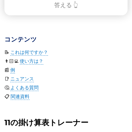
答える 👆
コンテンツ
📝
これは何ですか？
👨🏻‍💻
使い方は？
📰
例
📑
ニュアンス
🤔
よくある質問
📋
関連資料
11の掛け算表トレーナー