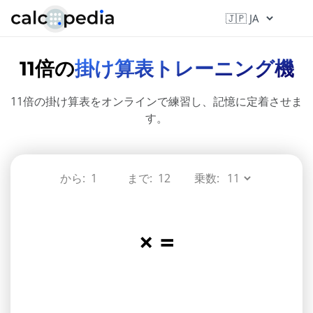
11倍の
掛け算表トレーニング機
11倍の掛け算表をオンラインで練習し、記憶に定着させま
す。
から:
まで:
乗数:
×
=