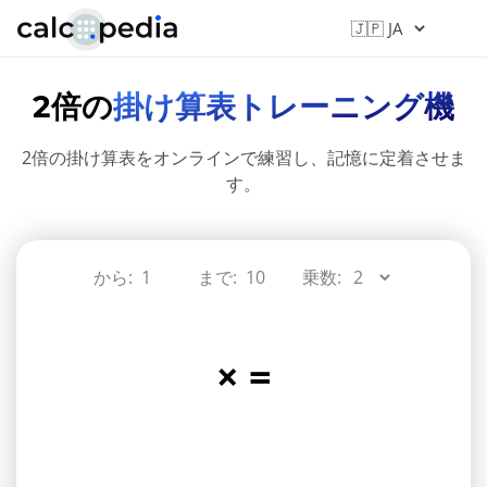
2倍の
掛け算表トレーニング機
2倍の掛け算表をオンラインで練習し、記憶に定着させま
す。
から:
まで:
乗数:
×
=