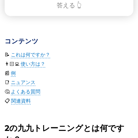
答える 👆
コンテンツ
📝
これは何ですか？
👨🏻‍💻
使い方は？
📰
例
📑
ニュアンス
🤔
よくある質問
📋
関連資料
2の九九トレーニングとは何です