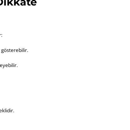
Dikkate
:
 gösterebilir.
eyebilir.
klidir.