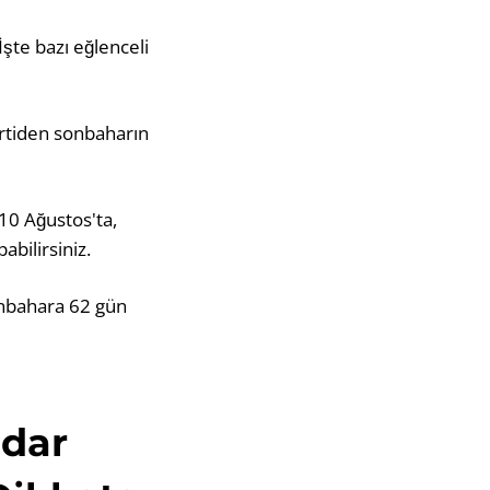
İşte bazı eğlenceli
artiden sonbaharın
 10 Ağustos'ta,
bilirsiniz.
sonbahara 62 gün
adar