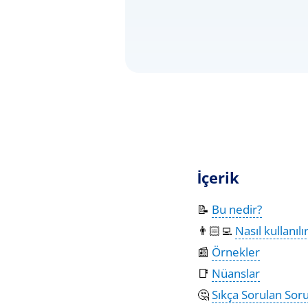
İçerik
📝
Bu nedir?
👨🏻‍💻
Nasıl kullanılı
📰
Örnekler
📑
Nüanslar
🤔
Sıkça Sorulan Soru