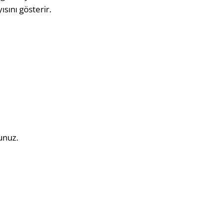
ısını gösterir.
unuz.