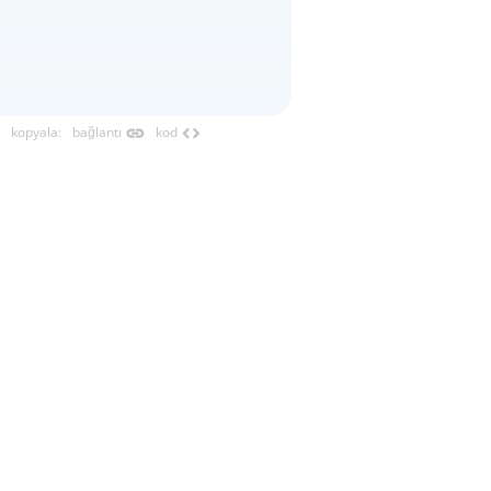
link
code
kopyala
:
bağlantı
kod