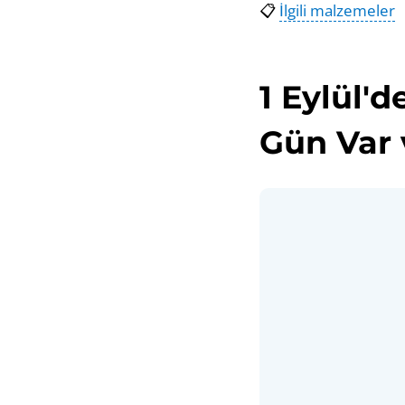
📋
İlgili malzemeler
1 Eylül'
Gün Var 