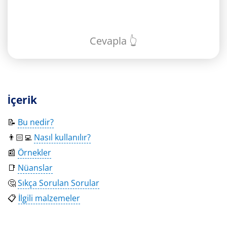
Cevapla 👆
İçerik
📝
Bu nedir?
👨🏻‍💻
Nasıl kullanılır?
📰
Örnekler
📑
Nüanslar
🤔
Sıkça Sorulan Sorular
📋
İlgili malzemeler