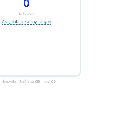
0
content_copy
kopyala
Aşağıdaki açıklamayı okuyun
link
code
kopyala
:
bağlantı
kod