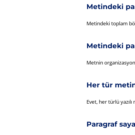
Metindeki par
Metindeki toplam böl
Metindeki pa
Metnin organizasyonu
Her tür metin
Evet, her türlü yazılı
Paragraf sayac