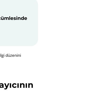
 cümlesinde
lgi düzenini
ayıcının