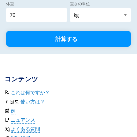
体重
重さの単位
計算する
コンテンツ
📝
これは何ですか？
👨🏻‍💻
使い方は？
📰
例
📑
ニュアンス
🤔
よくある質問