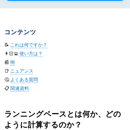
コンテンツ
📝
これは何ですか？
👨🏻‍💻
使い方は？
📰
例
📑
ニュアンス
🤔
よくある質問
📋
関連資料
ランニングペースとは何か、どの
ように計算するのか？