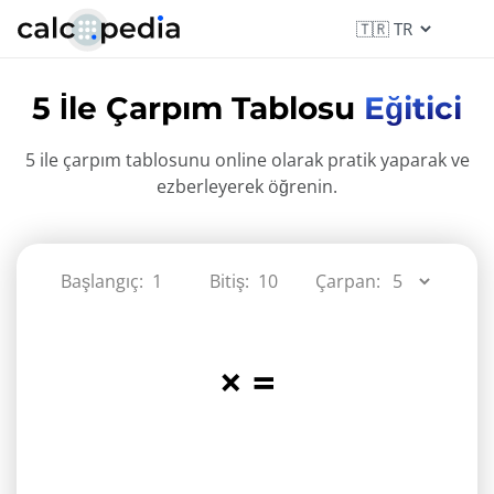
5 İle Çarpım Tablosu
Eğitici
5 ile çarpım tablosunu online olarak pratik yaparak ve
ezberleyerek öğrenin.
Başlangıç:
Bitiş:
Çarpan:
×
=