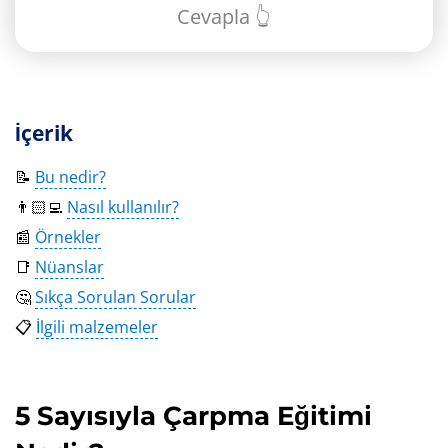
Cevapla 👆
İçerik
📝
Bu nedir?
👨🏻‍💻
Nasıl kullanılır?
📰
Örnekler
📑
Nüanslar
🤔
Sıkça Sorulan Sorular
📋
İlgili malzemeler
5 Sayısıyla Çarpma Eğitimi