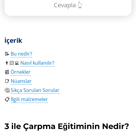
Cevapla 👆
İçerik
📝
Bu nedir?
👨🏻‍💻
Nasıl kullanılır?
📰
Örnekler
📑
Nüanslar
🤔
Sıkça Sorulan Sorular
📋
İlgili malzemeler
3 ile Çarpma Eğitiminin Nedir?