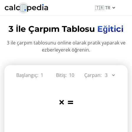
3 İle Çarpım Tablosu
Eğitici
3 ile çarpım tablosunu online olarak pratik yaparak ve
ezberleyerek öğrenin.
Başlangıç:
Bitiş:
Çarpan:
×
=