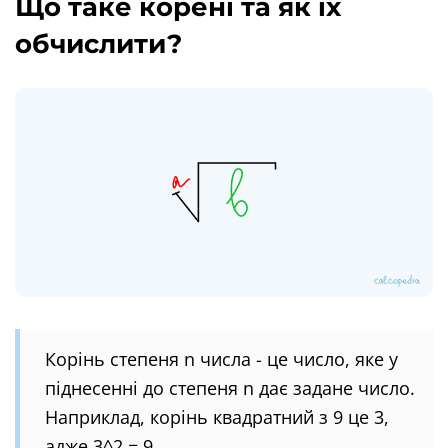
Що таке корені та як їх
обчислити?
Корінь степеня n числа - це число, яке у
піднесенні до степеня n дає задане число.
Наприклад, корінь квадратний з 9 це 3,
адже 3^2 = 9.