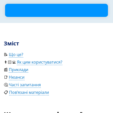
Зміст
📝
Що це?
👨🏻‍💻
Як цим користуватися?
📰
Приклади
📑
Нюанси
🤔
Часті запитання
📋
Пов’язані матеріали