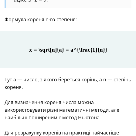
Формула кореня n-го степеня:
x = \sqrt[n]{a} = a^{\frac{1}{n}}
Тут a — число, з якого береться корінь, а n — степінь
кореня.
Для визначення кореня числа можна
використовувати різні математичні методи, але
найбільш поширеним є метод Ньютона.
Для розрахунку коренів на практиці найчастіше